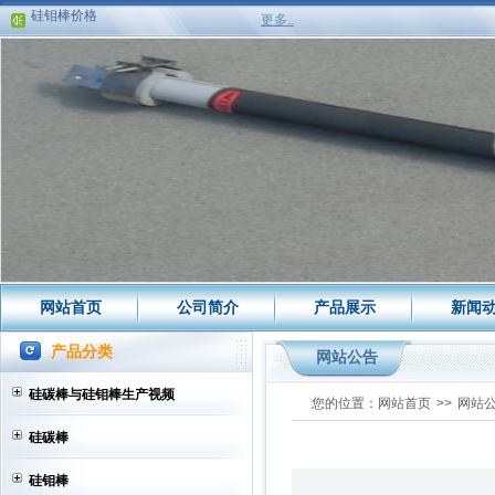
硅钼棒价格
更多..
5月30日硅钼棒价格
5月31日硅钼棒价格
6月1日硅钼棒价格
6月4日硅钼棒行情
6月5日硅钼棒价格
6月6日硅钼棒价格
原材料钼粉突破32万，硅钼棒价格...
硅钼棒价格持续上涨
硅碳棒价格下浮
2018年废硅钼棒价格
6月19日硅钼棒价格
网站首页
公司简介
产品展示
新闻
硅钼棒涨价通知
1900型硅钼棒
产品分类
网站公告
硅碳棒代理商
登封市创威碳化物制品有限公司增...
硅碳棒与硅钼棒生产视频
您的位置：
网站首页
>>
网站
1800度硅钼棒涨价公告
登封市创威碳化物制品有限公司
硅碳棒
登封市钰锋电热有限公司
硅钼棒
5月28日废硅钼棒价格