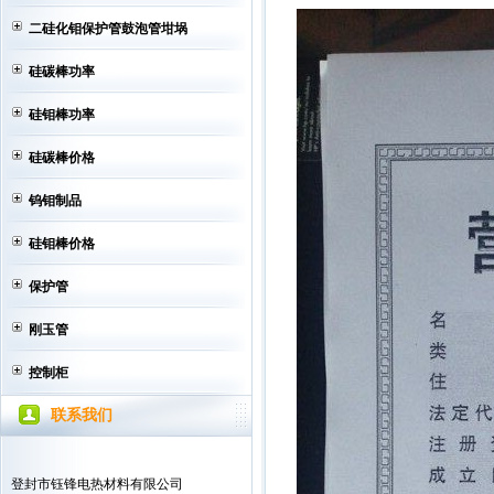
硅钼棒价格
二硅化钼保护管鼓泡管坩埚
5月30日硅钼棒价格
5月31日硅钼棒价格
硅碳棒功率
6月1日硅钼棒价格
硅钼棒功率
6月4日硅钼棒行情
6月5日硅钼棒价格
硅碳棒价格
6月6日硅钼棒价格
钨钼制品
硅钼棒价格
保护管
刚玉管
控制柜
联系我们
登封市钰锋电热材料有限公司