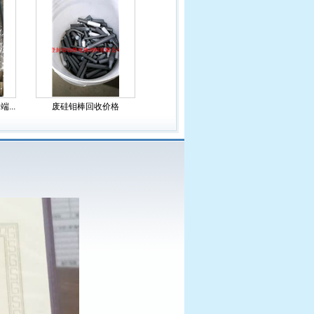
...
废硅钼棒回收价格