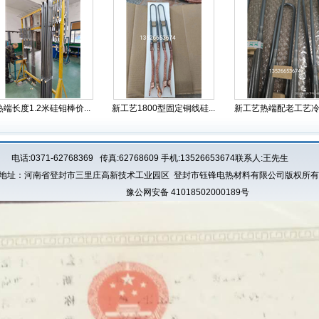
热端长度1.2米硅钼棒价...
新工艺1800型固定铜线硅...
新工艺热端配老工艺冷端
电话:0371-62768369 传真:62768609 手机:13526653674联系人:王先生
地址：河南省登封市三里庄高新技术工业园区 登封市钰锋电热材料有限公司版权所有
豫公网安备 41018502000189号