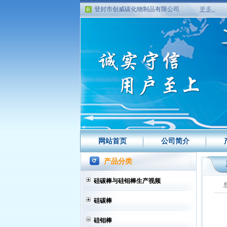
登封市钰锋电热有限公司
更多..
5月28日废硅钼棒价格
硅钼棒价格
5月30日硅钼棒价格
5月31日硅钼棒价格
6月1日硅钼棒价格
6月4日硅钼棒行情
6月5日硅钼棒价格
6月6日硅钼棒价格
原材料钼粉突破32万，硅钼棒价格...
硅钼棒价格持续上涨
硅碳棒价格下浮
网站首页
公司简介
2018年废硅钼棒价格
6月19日硅钼棒价格
产品分类
硅钼棒涨价通知
1900型硅钼棒
硅碳棒与硅钼棒生产视频
硅碳棒代理商
硅碳棒
登封市创威碳化物制品有限公司增...
1800度硅钼棒涨价公告
硅钼棒
登封市创威碳化物制品有限公司